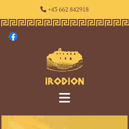
+43 662 842918
