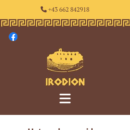
+43 662 842918
